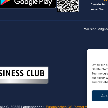
Sende As S
eine Nachr
Wir sind Mitglie
Um dir ein 
Geräteinfor
Technologie
auf dieser W
zurückziehs
Akz
halle C, 30855 Langenhagen ⁄
Europäisches OS-Plattform
⁄
Auswärtige