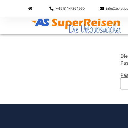
+49 511-7264960
info@as-supe
Die
Pas
Pas